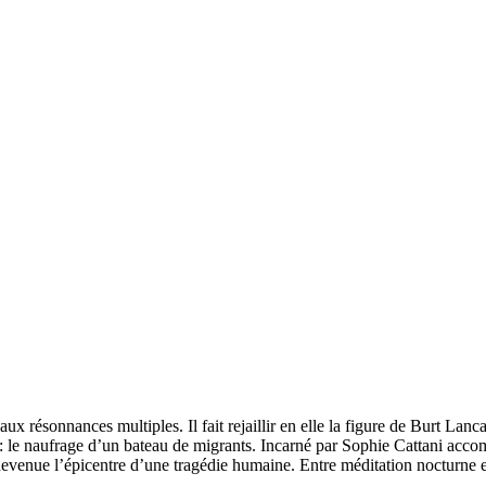
résonnances multiples. Il fait rejaillir en elle la figure de Burt Lanc
n : le naufrage d’un bateau de migrants. Incarné par Sophie Cattani ac
venue l’épicentre d’une tragédie humaine. Entre méditation nocturne et a