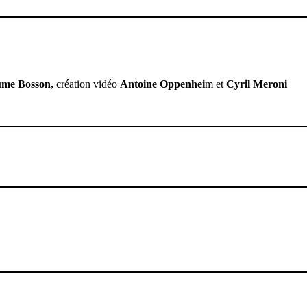
ume Bosson,
création vidéo
Antoine Oppenhei
m et
Cyril Meroni