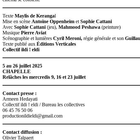
Texte
Maylis de Keranga
l
Mise en scène
Antoine Oppenheim
et
Sophie Cattani
Avec
Sophie Cattani
(jeu),
Mahmood Peshawa
(peinture)
Musique
Pierre Aviat
Scénographie et lumières
Cyril Meroni,
régie générale et son
Guilla
Texte publié aux
Éditions Verticales
Collectif ildi ! eldi
5 au 26 juillet 2025
CHAPELLE
Relâches les mercredis 9, 16 et 23 juillet
Contact presse :
Armeen Hedayati
Collectif ildi ! eldi / Bureau les collectives
06 45 76 50 06
productionildieldi@gmail.com
Contact diffusion :
Olivier Talpaert