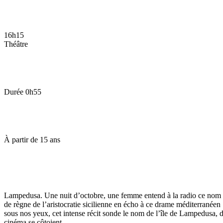
16h15
Théâtre
Durée
0h55
À partir de
15 ans
Lampedusa. Une nuit d’octobre, une femme entend à la radio ce nom aux 
de règne de l’aristocratie sicilienne en écho à ce drame méditerranée
sous nos yeux, cet intense récit sonde le nom de l’île de Lampedusa, de
cinéma se côtoient.