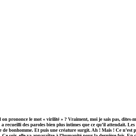
n prononce le mot « virilité » ? Vraiment, moi je sais pas, dites-moi
recueilli des paroles bien plus intimes que ce qu’il attendait. Les
ie de bonhomme. Et puis une créature surgit. Ah ! Mais ! Ce n’est p
. Ce soir, elle va apparaître à l’humanité pour la dernière fois. En 