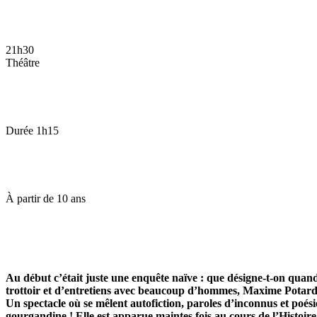
21h30
Théâtre
Durée
1h15
À partir de
10 ans
Au début c’était juste une enquête naïve : que désigne-t-on quand o
trottoir et d’entretiens avec beaucoup d’hommes, Maxime Potard a 
Un spectacle où se mêlent autofiction, paroles d’inconnus et poés
gourgandine ! Elle est apparue maintes fois au cours de l’Histoire