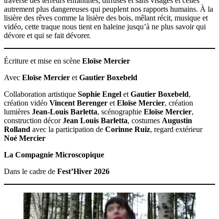
traverse des terreurs enfantines, diffuses et sans visages et celles
autrement plus dangereuses qui peuplent nos rapports humains. À la
lisière des rêves comme la lisière des bois, mêlant récit, musique et
vidéo, cette traque nous tient en haleine jusqu’à ne plus savoir qui
dévore et qui se fait dévorer.
Écriture et mise en scène
Eloïse Mercier
Avec
Eloïse Mercier
et
Gautier Boxebeld
Collaboration artistique
Sophie Engel
et
Gautier Boxebeld
,
création vidéo
Vincent Berenger
et
Eloïse Mercier
, création
lumières
Jean-Louis Barletta
, scénographie
Eloïse Mercier
,
construction décor
Jean Louis Barletta
, costumes
Augustin
Rolland
avec la participation de
Corinne Ruiz
, regard extérieur
Noé Mercier
La Compagnie Microscopique
Dans le cadre de
Fest’Hiver 2026