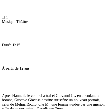
11h
Musique
Théâtre
Durée
1h15
À partir de
12 ans
Après Nannetti, le colonel astral et Giovanni !… en attendant la
bombe, Gustavo Giacosa dessine sur scène un nouveau portrait,
celui de Melina Riccio, dite M., une femme guidée par une mission,
celle de reconstruire le Paradis sur Terre.